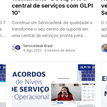
central de serviços com GLPI
ve
10'
S
0.7
Construa um Servicedesk de qualidade e
O 
e
transforme o seu centro de suporte em
ap
io
uma central de serviços pronta para
au
ção
crescer!
ao
Servicedesk Brasil
Ma
9 Ago 2023
·
4 minutos de leitura
0
GLPI 10