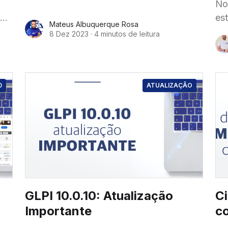
dos problemas e melhorar a eficiência do
No
suporte. Felizmente é
k,
es
Mateus Albuquerque Rosa
a
est
8 Dez 2023
·
4 minutos de leitura
es
0
ATUALIZAÇÃO
GLPI 10.0.10: Atualização
C
Importante
c