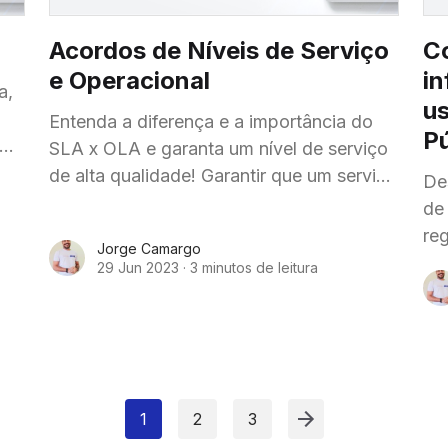
Acordos de Níveis de Serviço
Co
e Operacional
i
a,
u
Entenda a diferença e a importância do
P
SLA x OLA e garanta um nível de serviço
de alta qualidade! Garantir que um serviço
De
ou produto seja entregue de forma
de
eficiente
re
Jorge Camargo
av
29 Jun 2023
·
3 minutos de leitura
e 
1
2
3