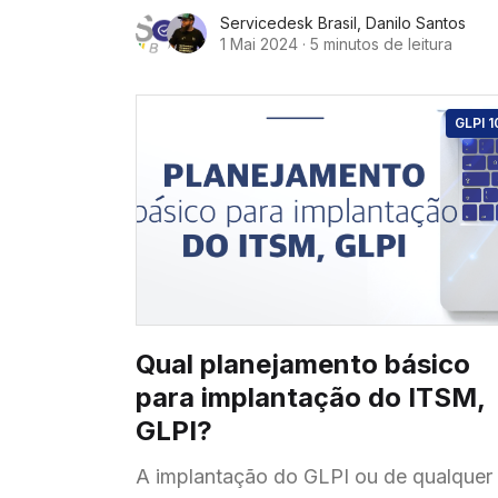
completo com todas as funcionalidade
Servicedesk Brasil
,
Danilo Santos
configurações e também o Inventário
1 Mai 2024
·
5 minutos de leitura
Nativo com GLPI Agent e GLPI Invento
GLPI 1
Qual planejamento básico
para implantação do ITSM,
GLPI?
A implantação do GLPI ou de qualquer