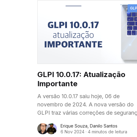
GLP
GLPI 10.0.17: Atualização
Importante
A versão 10.0.17 saiu hoje, 06 de
novembro de 2024. A nova versão do
GLPI traz várias correções de seguran
classificadas como moderadas, altas e
Erique Souza
,
Danilo Santos
temos uma de risco crítico, além de bu
6 Nov 2024
·
4 minutos de leitura