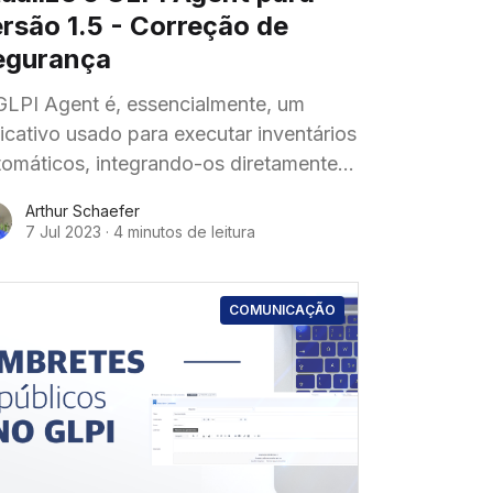
rsão 1.5 - Correção de
egurança
GLPI Agent é, essencialmente, um
licativo usado para executar inventários
tomáticos, integrando-os diretamente
 software de gestão de serviços GLPI.
Arthur Schaefer
s não só se limitando a isso, o agente
7 Jul 2023
·
4 minutos de leitura
COMUNICAÇÃO