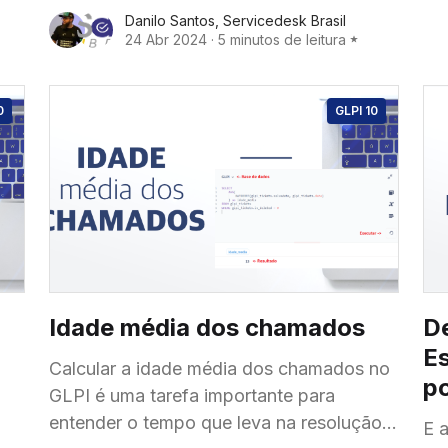
s,
apenas correções de BUG, mas também,
Danilo Santos
,
Servicedesk Brasil
duas correções de segurança
24 Abr 2024
·
5 minutos de leitura
ry.
classificadas com risco alto para sua
instância.
0
GLPI 10
Idade média dos chamados
D
Es
Calcular a idade média dos chamados no
po
GLPI é uma tarefa importante para
entender o tempo que leva na resolução
E 