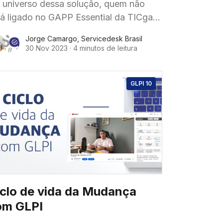
 universo dessa solução, quem não
tá ligado no GAPP Essential da TICgal,
á por fora, né! Bora explorar o que
Jorge Camargo
,
Servicedesk Brasil
se plugin
30 Nov 2023
·
4 minutos de leitura
GLPI 10
iclo de vida da Mudança
om GLPI