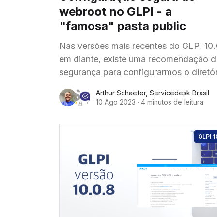
webroot no GLPI - a
"famosa" pasta public
Nas versões mais recentes do GLPI 10.
em diante, existe uma recomendação d
segurança para configurarmos o diretór
raiz do sistema, levando em considera
Arthur Schaefer
,
Servicedesk Brasil
uma pasta public para "garantir que
10 Ago 2023
·
4 minutos de leitura
arquivos não públicos não possam ser
acessados".
GLPI 1