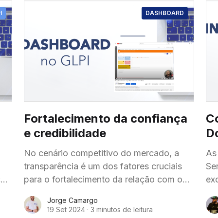
I
DASHBOARD
Fortalecimento da confiança
Co
e credibilidade
D
No cenário competitivo do mercado, a
As
transparência é um dos fatores cruciais
Se
ça
para o fortalecimento da relação com o
ex
cliente. O acesso aberto a dados e
im
Jorge Camargo
gs.
indicadores de desempenho não
19 Set 2024
·
3 minutos de leitura