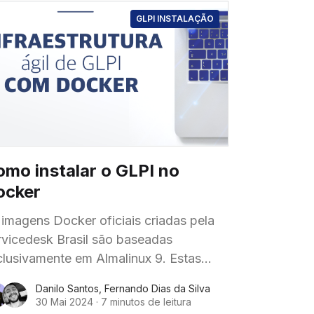
GLPI INSTALAÇÃO
mo instalar o GLPI no
ocker
 imagens Docker oficiais criadas pela
rvicedesk Brasil são baseadas
clusivamente em Almalinux 9. Estas
agens são somente da interface web
Danilo Santos
,
Fernando Dias da Silva
do GLPI. glpi:10.0.15 e glpi:11.0-dev
30 Mai 2024
·
7 minutos de leitura