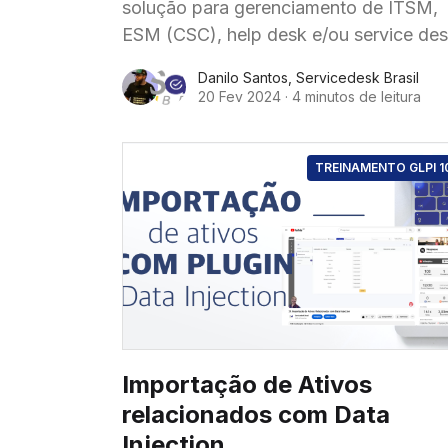
solução para gerenciamento de ITSM,
ESM (CSC), help desk e/ou service des
requer um planejamento cuidadoso par
Danilo Santos
,
Servicedesk Brasil
garantir uma transição suave e
20 Fev 2024
·
4 minutos de leitura
TREINAMENTO GLPI 1
Importação de Ativos
relacionados com Data
Injection