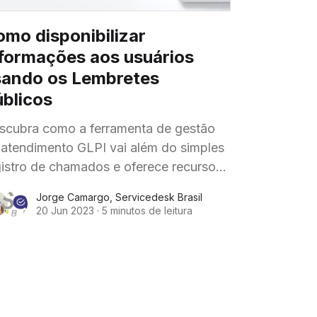
mo disponibilizar
nformações aos usuários
sando os Lembretes
úblicos
scubra como a ferramenta de gestão
 atendimento GLPI vai além do simples
gistro de chamados e oferece recursos
ançados para aprimorar a comunicação
Jorge Camargo
,
Servicedesk Brasil
a gestão de diversos processos
20 Jun 2023
·
5 minutos de leitura