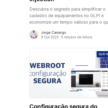
Descubra o segredo para simplificar o
cadastro de equipamentos no GLPI e
economize um tempo valioso para o q
realmente importa! Você sabe o quão
Jorge Camargo
entediante pode ser o processo
9 Out 2023
·
5 minutos de leitura
GLPI 1
Configuração segura do