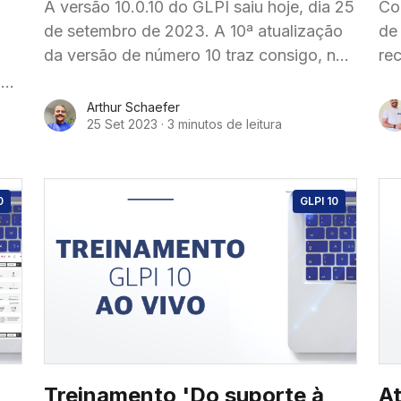
A versão 10.0.10 do GLPI saiu hoje, dia 25
Co
de setembro de 2023. A 10ª atualização
de
da versão de número 10 traz consigo, não
re
apenas correções de bugs,
ue
Arthur Schaefer
25 Set 2023
·
3 minutos de leitura
0
GLPI 10
Treinamento 'Do suporte à
At