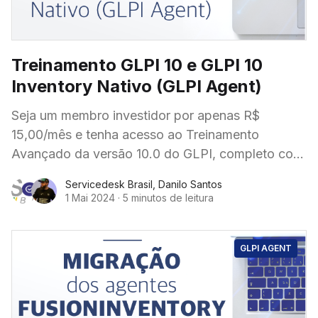
Treinamento GLPI 10 e GLPI 10
Inventory Nativo (GLPI Agent)
Seja um membro investidor por apenas R$
15,00/mês e tenha acesso ao Treinamento
Avançado da versão 10.0 do GLPI, completo com
todas as funcionalidades, configurações e
Servicedesk Brasil
,
Danilo Santos
também o Inventário Nativo com GLPI Agent e
1 Mai 2024
·
5 minutos de leitura
GLPI Inventory.
GLPI AGENT