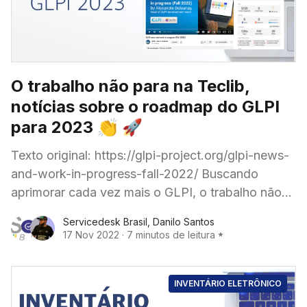
O trabalho não para na Teclib,
notícias sobre o roadmap do GLPI
para 2023 👏 🚀
Texto original: https://glpi-project.org/glpi-news-
and-work-in-progress-fall-2022/ Buscando
aprimorar cada vez mais o GLPI, o trabalho não
para na Teclib' e já temos muitas novidades em
Servicedesk Brasil
,
Danilo Santos
andamento no roadmap da
17 Nov 2022
·
7 minutos de leitura
INVENTÁRIO ELETRÔNICO