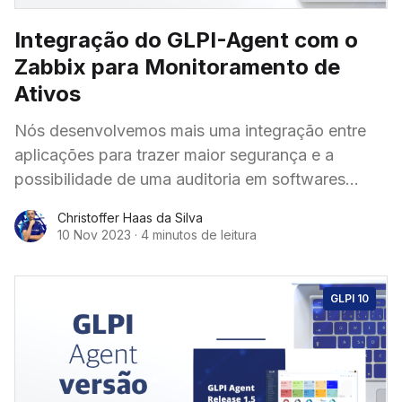
Integração do GLPI-Agent com o
Zabbix para Monitoramento de
Ativos
Nós desenvolvemos mais uma integração entre
aplicações para trazer maior segurança e a
possibilidade de uma auditoria em softwares
instalados, usuários de sistema operacional e até
Christoffer Haas da Silva
mesmo, informações do antivírus presente.
10 Nov 2023
·
4 minutos de leitura
GLPI 10