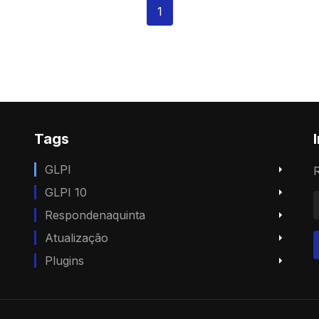
1
Tags
GLPI
R
GLPI 10
Respondenaquinta
Atualização
Plugins