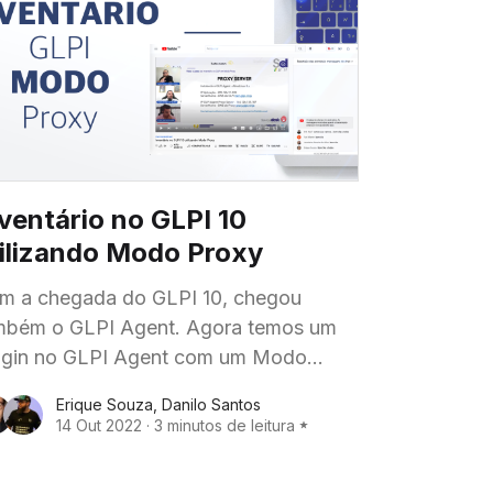
ventário no GLPI 10
tilizando Modo Proxy
m a chegada do GLPI 10, chegou
ém o GLPI Agent. Agora temos um
ugin no GLPI Agent com um Modo
oxy nativo permitindo direcionar o
Erique Souza
,
Danilo Santos
ventário de computadores para
14 Out 2022
·
3 minutos de leitura