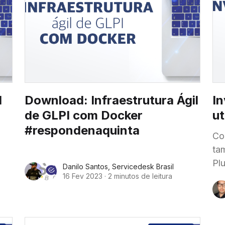
I
Download: Infraestrutura Ágil
In
de GLPI com Docker
u
#respondenaquinta
Co
tamb
Pl
Danilo Santos
,
Servicedesk Brasil
Pr
16 Fev 2023
·
2 minutos de leitura
in