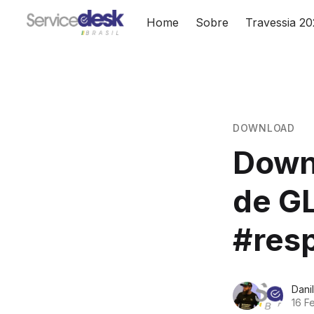
Home
Sobre
Travessia 2
DOWNLOAD
Downl
de G
#res
Dani
16 F