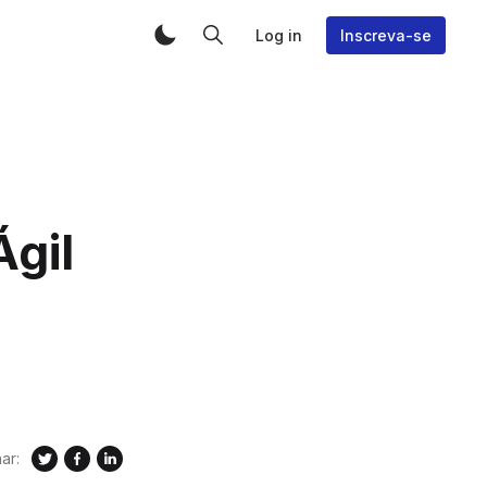
Log in
Inscreva-se
Ágil
ar: