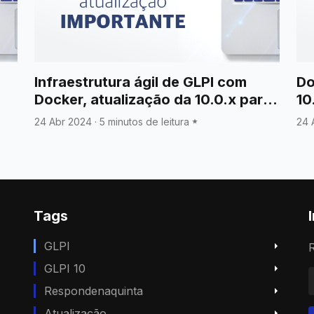
Infraestrutura ágil de GLPI com
Do
Docker, atualização da 10.0.x para
10
10.0.15
24 Abr 2024
·
5 minutos de leitura
24 
Tags
GLPI
R
GLPI 10
Respondenaquinta
Atualização