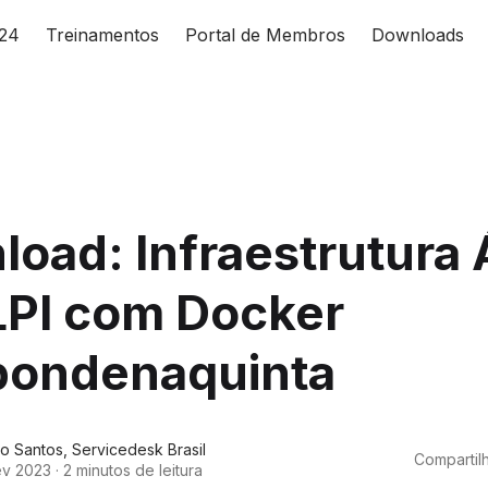
024
Treinamentos
Portal de Membros
Downloads
oad: Infraestrutura 
LPI com Docker
pondenaquinta
lo Santos
,
Servicedesk Brasil
Compartilh
ev 2023
·
2 minutos de leitura