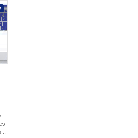
O
o
es
os