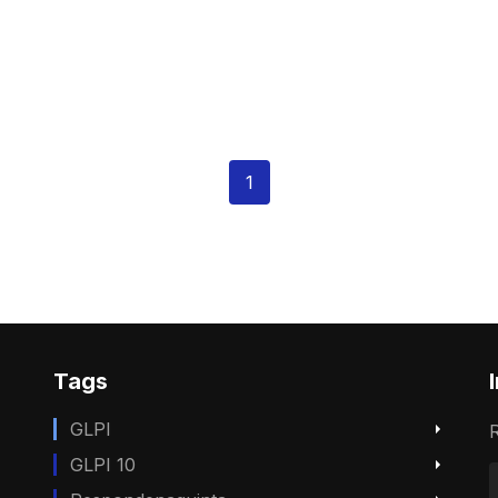
ção
1
Tags
GLPI
R
GLPI 10