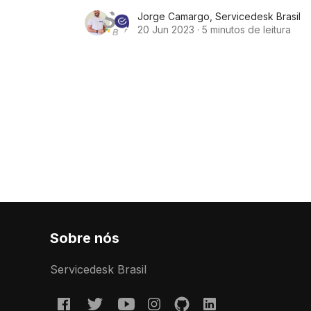
avançados para aprimorar a comunica
Jorge Camargo
,
Servicedesk Brasil
e a gestão de diversos processos
20 Jun 2023
·
5 minutos de leitura
Sobre nós
Servicedesk Brasil