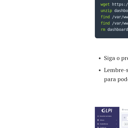
wget
unzip
find
 /var/ww
find
 /var/ww
rm
 dashboard
Siga o p
Lembre-s
para pod