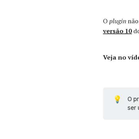
O
plugin
não
versão 10
d
Veja no ví
💡
O pr
ser