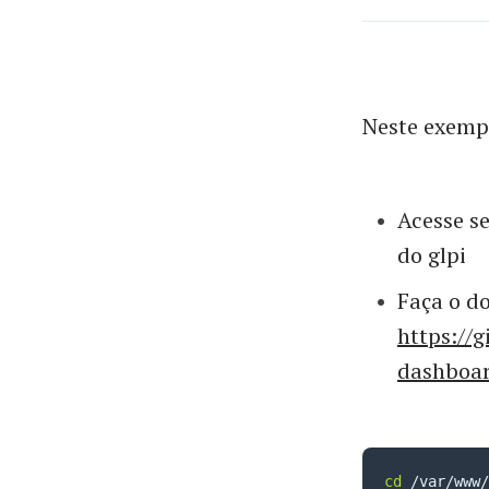
Neste exemp
Acesse se
do glpi
Faça o d
https://
dashboar
cd