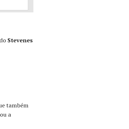
 do
Stevenes
que também
zou a