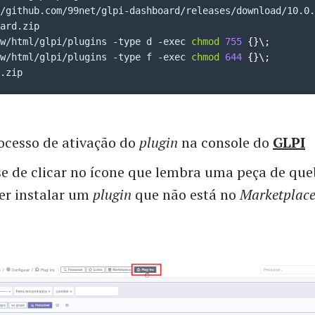
w/html/glpi/plugins -type d -exec 
chmod
755
{
}
\
;
w/html/glpi/plugins -type f -exec 
chmod
644
{
}
\
;
.zip
rocesso de ativação do
plugin
na console do
GLPI
e de clicar no ícone que lembra uma peça de qu
er instalar um
plugin
que não está no
Marketplac