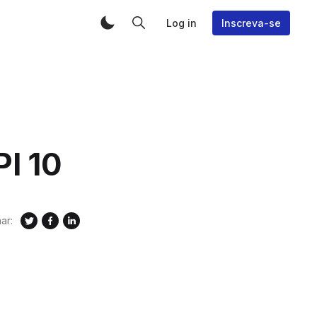
Log in
Inscreva-se
I 10
ar: