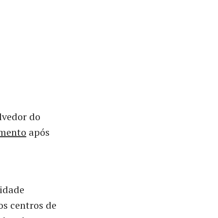
lvedor do
imento
após
nidade
s centros de