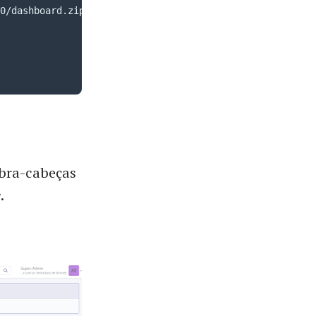
ebra-cabeças
e
.