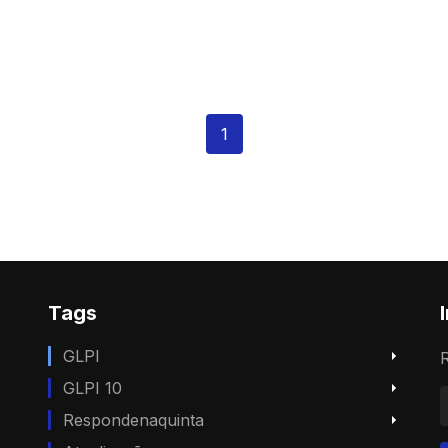
1
Tags
GLPI
R
GLPI 10
Respondenaquinta