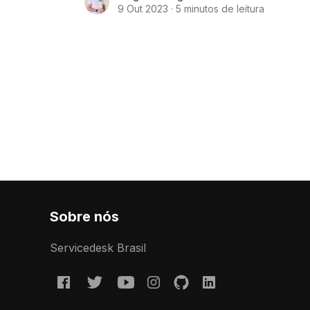
entediante pode ser o processo
9 Out 2023
·
5 minutos de leitura
Sobre nós
Servicedesk Brasil