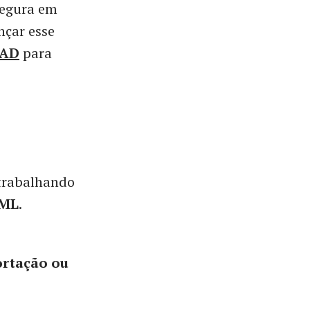
segura em
nçar esse
 AD
para
 trabalhando
AML
.
ortação ou