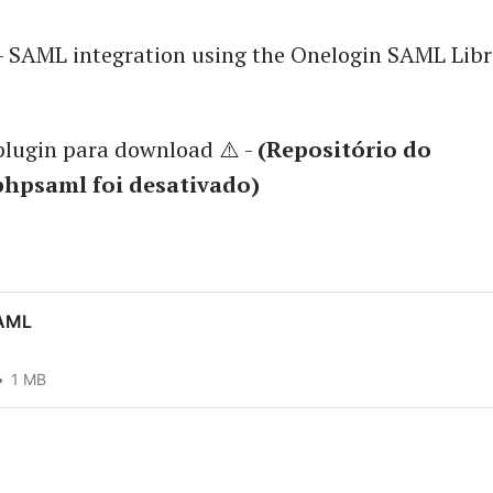
- SAML integration using the Onelogin SAML Libr
plugin para download ⚠️ -
(Repositório do
hpsaml foi desativado)
SAML
1 MB