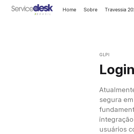
Home
Sobre
Travessia 2
GLPI
Logi
Atualmente
segura em
fundamenta
integração
usuários 