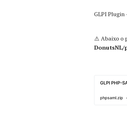
GLPI Plugin 
⚠️ Abaixo o 
DonutsNL/p
GLPI PHP-
phpsaml.zip