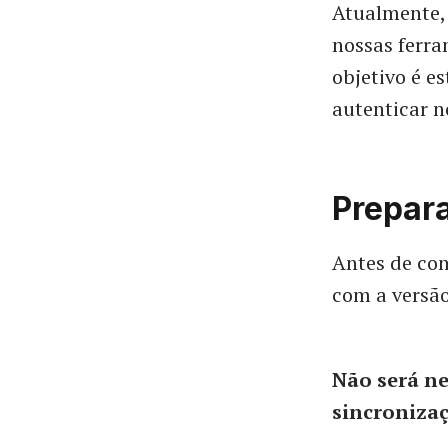
Atualmente, 
nossas ferr
objetivo é e
autenticar n
Prepar
Antes de co
com a versã
Não será ne
sincronizaç