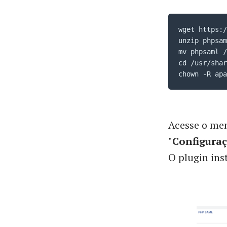
wget https:/
unzip phpsam
mv phpsaml /
cd /usr/shar
chown -R apa
Acesse o men
"
Configuraç
O plugin ins