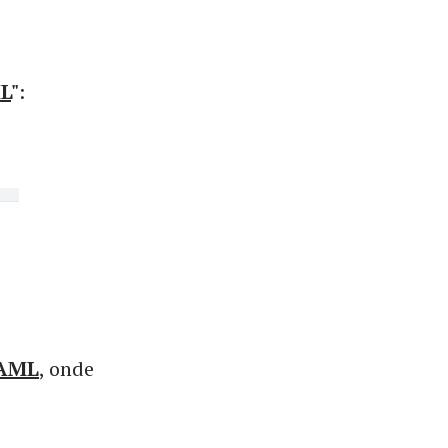
L
"
:
SAML
, onde