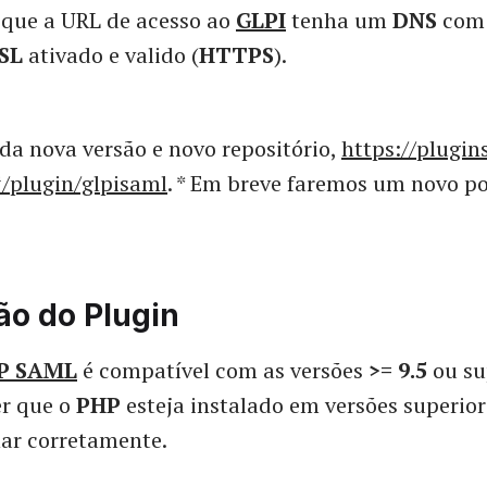
 que a URL de acesso ao
GLPI
tenha um
DNS
com
SL
ativado e valido (
HTTPS
).
 da nova versão e novo repositório,
https://plugins
#/plugin/glpisaml
. * Em breve faremos um novo p
ão do Plugin
P SAML
é compatível com as versões
>= 9.5
ou su
r que o
PHP
esteja instalado em versões superio
ar corretamente.