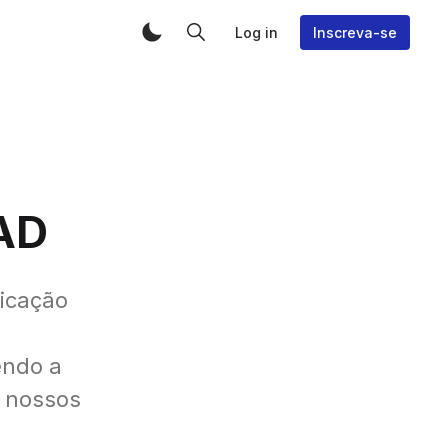
Log in
Inscreva-se
 AD
ticação
endo a
r nossos