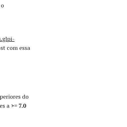
 o
.glpi-
ost com essa
periores do
res a
>= 7.0