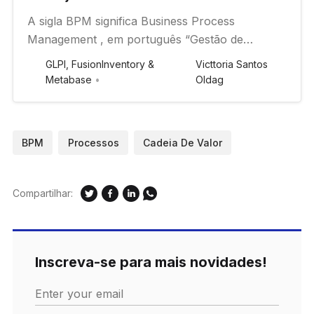
A sigla BPM significa Business Process
Management , em português “Gestão de
Processos de Negócios”. Essa abordagem tem
GLPI, FusionInventory &
Victtoria Santos
como objetivo principal tornar os processos
Metabase
Oldag
mais transparentes, ágeis e adaptáveis ​​às
mudanças de mercado e às demandas dos
clientes.
BPM
Processos
Cadeia De Valor
Compartilhar:
Inscreva-se para mais novidades!
Enter your email