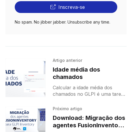
Inscreva-se
No spam. No jibber jabber. Unsubscribe any time.
Artigo anterior
Idade média dos
chamados
Calcular a idade média dos
chamados no GLPI é uma tarefa
importante para entender o
tempo que leva na resolução
Próximo artigo
dos problemas e melhorar a
Download: Migração dos
agentes FusionInventory