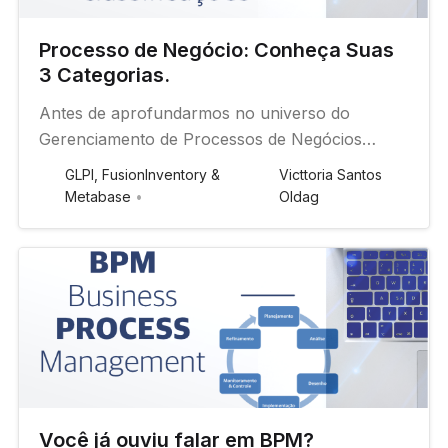
Processo de Negócio: Conheça Suas
3 Categorias.
Antes de aprofundarmos no universo do
Gerenciamento de Processos de Negócios
(BPM), é fundamental que compreendamos o
GLPI, FusionInventory &
Victtoria Santos
que são os processos de negócios em si. Os
Metabase
Oldag
processos de negócios são conjuntos de
atividades ou tarefas cuidadosamente
organizados com o intuito de agregar valor ao
cliente final. Es…
Você já ouviu falar em BPM?