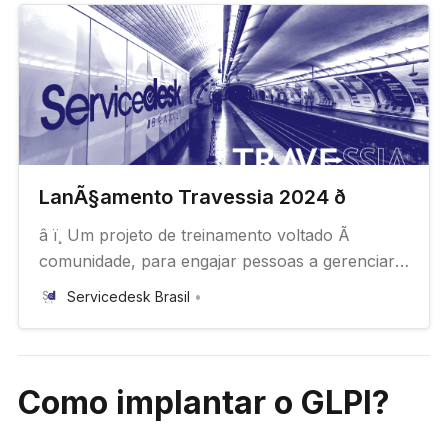
LanÃ§amento Travessia 2024 ð
â ï¸ Um projeto de treinamento voltado Ã
comunidade, para engajar pessoas a gerenciar
serviÃ§os em uma jornada de conhecimento e
Servicedesk Brasil
aprendizado, superando obstÃ¡culos ou
desafios na implantaÃ§Ã£o de uma Central de
ServiÃ§os para ITSM e ESM/CSC com GLPI e
Metabase.
Como implantar o GLPI?