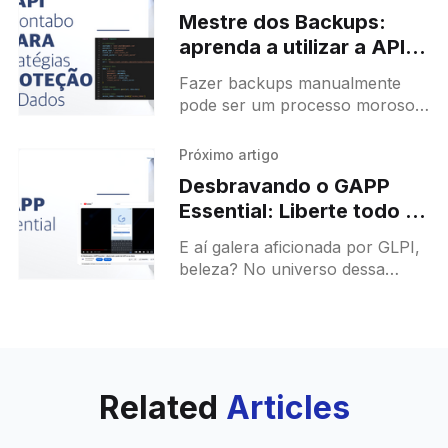
Mestre dos Backups:
aprenda a utilizar a API
da Contabo para
Fazer backups manualmente
automatizar suas
pode ser um processo moroso e
estratégias de Proteção
suscetível a erros. Em um
de Dados
mundo cada vez mais digital, a
Próximo artigo
proteção de dados tornou-se
Desbravando o GAPP
uma prioridade inquestionável.
Essential: Liberte todo o
poder do GLPI no seu
E aí galera aficionada por GLPI,
bolso!
beleza? No universo dessa
solução, quem não está ligado
no GAPP Essential da TICgal,
está por fora, né! Bora
Related
Articles