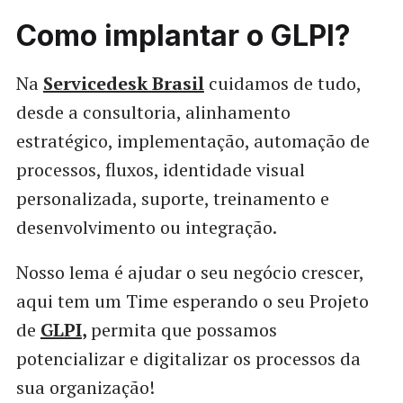
desafios na implantaÃ§Ã£o de uma Central de
ServiÃ§os para ITSM e ESM/CSC com GLPI e
Como implantar o GLPI?
Metabase.
Na
Servicedesk Brasil
cuidamos de tudo,
desde a consultoria, alinhamento
estratégico, implementação, automação de
processos, fluxos, identidade visual
personalizada, suporte, treinamento e
desenvolvimento ou integração.
Nosso lema é ajudar o seu negócio crescer,
aqui tem um Time esperando o seu Projeto
de
GLPI
,
permita que possamos
potencializar e digitalizar os processos da
sua organização!