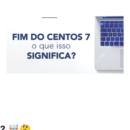
a? 🤯🤔