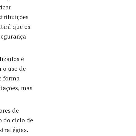
icar
stribuições
tirá que os
segurança
lizados é
m o uso de
de forma
ntações, mas
ores de
 do ciclo de
stratégias.