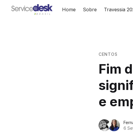
Home
Sobre
Travessia 2
CENTOS
Fim d
signi
e em
Fern
6 Se