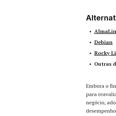
Alterna
AlmaLi
Debian
Rocky L
Outras d
Embora o fi
para reavali
negócio, ad
desempenho e