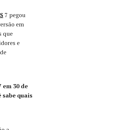
S
7 pegou
versão em
s que
idores e
 de
7 em 30 de
 sabe quais
ão a