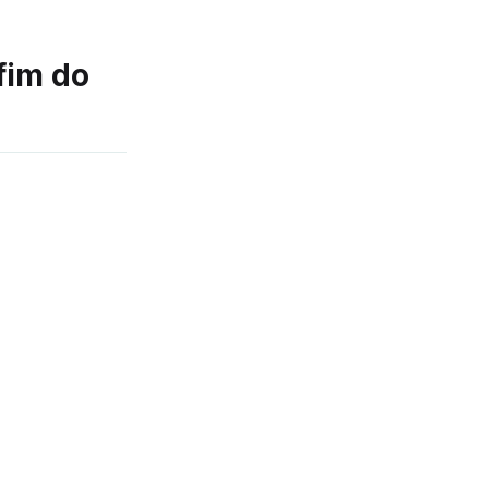
fim do
a