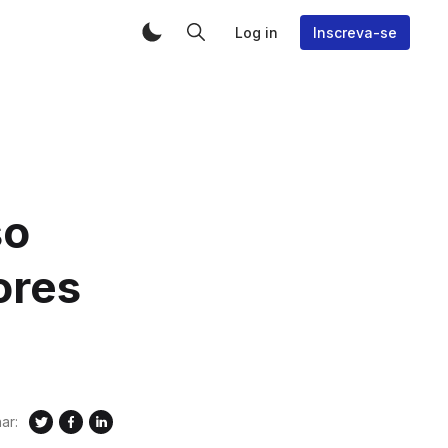
Log in
Inscreva-se
so
ores
ar: