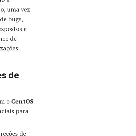
ão, uma vez
 de bugs,
expostos e
nce de
zações.
es de
am o
CentOS
nciais para
rreções de