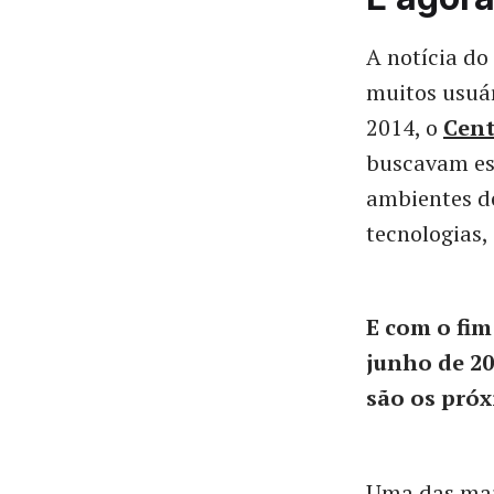
A notícia do
muitos usuár
2014, o
Cen
buscavam est
ambientes de
tecnologias,
E com o fim
junho de 20
são os próx
Uma das maio