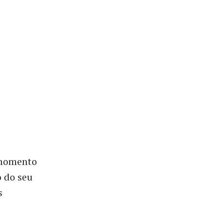
 momento
o do seu
s